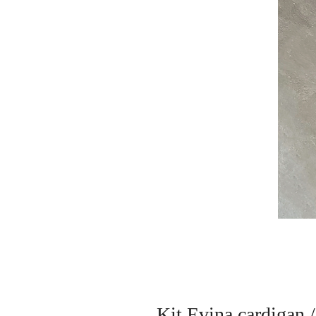
Kit Evina cardigan /