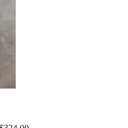
Price
$324.00