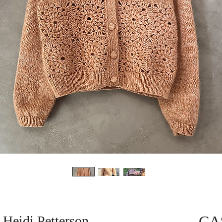
CA
 Heidi Petterson