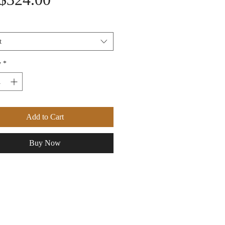
t
y
*
Add to Cart
Buy Now