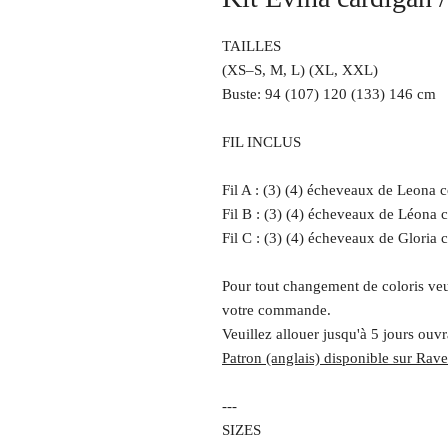
TAILLES
(XS–S, M, L) (XL, XXL)
Buste: 94 (107) 120 (133) 146 cm
FIL INCLUS
Fil A : (3) (4) écheveaux de Leona 
Fil B : (3) (4) écheveaux de Léona 
Fil C : (3) (4) écheveaux de Gloria 
Pour tout changement de coloris veu
votre commande.
Veuillez allouer jusqu'à 5 jours ou
Patron (anglais) disponible sur Rave
---
SIZES